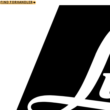
Skip
FIND FORHANDLER
to
main
content