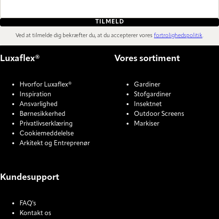
TILMELD
Ved at tilmelde dig bekræfter du, at du accepterer vores
fortrolighedspolitik
.
Luxaflex®
Vores sortiment
Hvorfor Luxaflex®
Gardiner
Inspiration
Stofgardiner
Ansvarlighed
Insektnet
Børnesikkerhed
Outdoor Screens
Privatlivserklæring
Markiser
Cookiemeddelelse
Arkitekt og Entreprenør
Kundesupport
FAQ's
Kontakt os