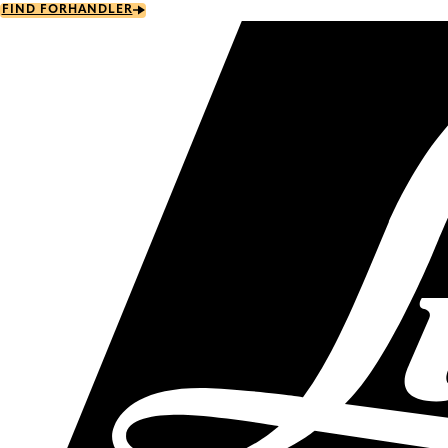
Skip
FIND FORHANDLER
to
main
content