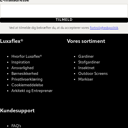
E-mailadresse
TILMELD
Ved at tilmelde dig bekræfter du, at du accepterer vores
fortrolighedspolitik
.
Luxaflex®
Vores sortiment
Hvorfor Luxaflex®
Gardiner
Inspiration
Stofgardiner
Ansvarlighed
Insektnet
Børnesikkerhed
Outdoor Screens
Privatlivserklæring
Markiser
Cookiemeddelelse
Arkitekt og Entreprenør
Kundesupport
FAQ's