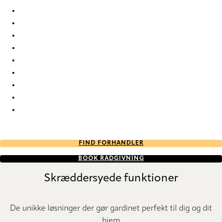
Furore FR 6126 Pleated Blind
Furore FR 6147 Pleated Blind
Furore FR 6600 Pleated Blind
Furore FR 6602 Pleated Blind
Furore FR 6603 Pleated Blind
Furore FR 6604 Pleated Blind
Furore FR 6605 Pleated Blind
Furore FR 6607 Pleated Blind
Furore FR 6608 Pleated Blind
Furore FR 6609 Pleated Blind
FIND FORHANDLER
BOOK RÅDGIVNING
Skræddersyede funktioner
De unikke løsninger der gør gardinet perfekt til dig og dit
hjem