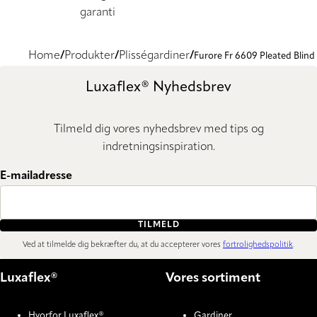
garanti
Home
Produkter
Plisségardiner
Furore Fr 6609 Pleated Blind
Luxaflex® Nyhedsbrev
Tilmeld dig vores nyhedsbrev med tips og
indretningsinspiration.
E-mailadresse
TILMELD
Ved at tilmelde dig bekræfter du, at du accepterer vores
fortrolighedspolitik
.
Luxaflex®
Vores sortiment
Hvorfor Luxaflex®
Gardiner