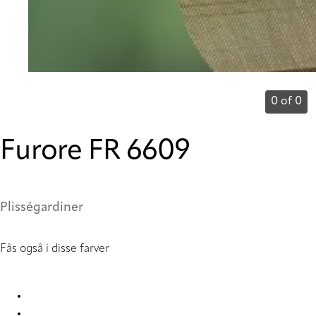
0 of 0
Furore FR 6609
Plisségardiner
Fås også i disse farver
Furore FR 1423 Pleated Blind