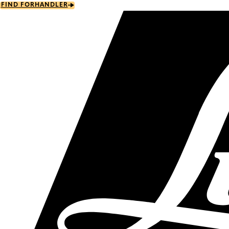
Skip
FIND FORHANDLER
to
main
content