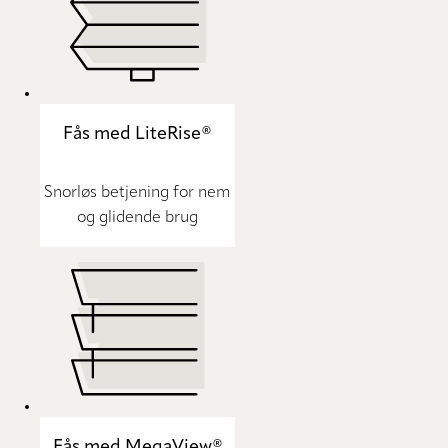
Fås med LiteRise®
Snorløs betjening for nem
og glidende brug
Fås med MegaView®