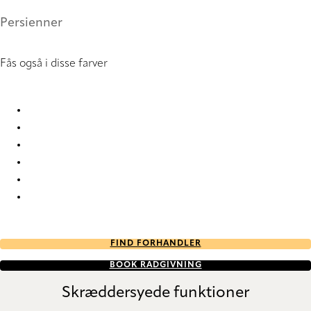
Persienner
Fås også i disse farver
Hammerbeat 0854 Metal Venetians
Hammerbeat 0862 Metal Venetians
Hammerbeat 0863 Metal Venetians
Hammerbeat 2324 Metal Venetians
Hammerbeat 5084 Metal Venetians
Hammerbeat 5094 Metal Venetians
FIND FORHANDLER
BOOK RÅDGIVNING
Skræddersyede funktioner