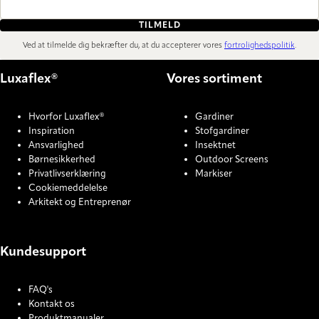
TILMELD
Ved at tilmelde dig bekræfter du, at du accepterer vores
fortrolighedspolitik
.
Luxaflex®
Vores sortiment
Hvorfor Luxaflex®
Gardiner
Inspiration
Stofgardiner
Ansvarlighed
Insektnet
Børnesikkerhed
Outdoor Screens
Privatlivserklæring
Markiser
Cookiemeddelelse
Arkitekt og Entreprenør
Kundesupport
FAQ's
Kontakt os
Produktmanualer