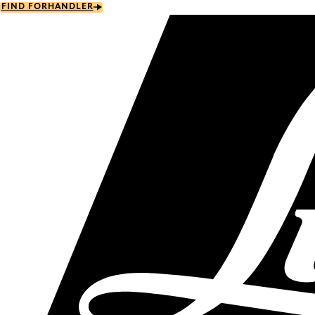
Skip
FIND FORHANDLER
to
main
content