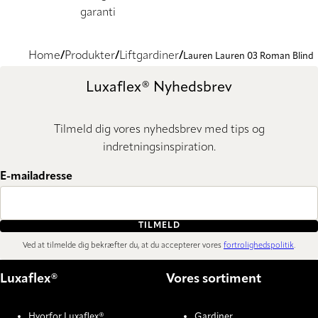
garanti
Home
Produkter
Liftgardiner
Lauren Lauren 03 Roman Blind
Luxaflex® Nyhedsbrev
Tilmeld dig vores nyhedsbrev med tips og
indretningsinspiration.
E-mailadresse
TILMELD
Ved at tilmelde dig bekræfter du, at du accepterer vores
fortrolighedspolitik
.
Luxaflex®
Vores sortiment
Hvorfor Luxaflex®
Gardiner