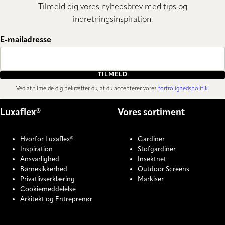
Tilmeld dig vores nyhedsbrev med tips og
indretningsinspiration.
E-mailadresse
TILMELD
Ved at tilmelde dig bekræfter du, at du accepterer vores
fortrolighedspolitik
.
Luxaflex®
Vores sortiment
Hvorfor Luxaflex®
Gardiner
Inspiration
Stofgardiner
Ansvarlighed
Insektnet
Børnesikkerhed
Outdoor Screens
Privatlivserklæring
Markiser
Cookiemeddelelse
Arkitekt og Entreprenør