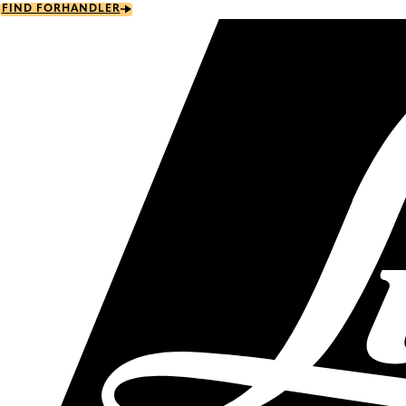
Skip
FIND FORHANDLER
to
main
content