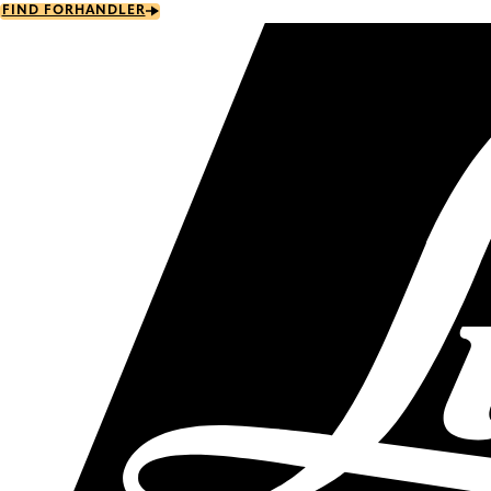
Skip
FIND FORHANDLER
to
main
content