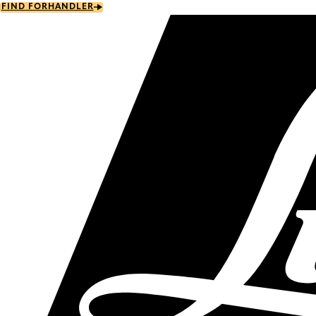
Skip
FIND FORHANDLER
to
main
content