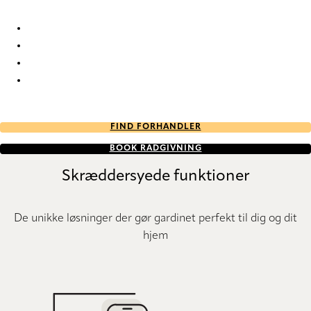
Luxor 2121 Duo roller blinds
Luxor 2122 Duo roller blinds
Luxor 2124 Duo roller blinds
Luxor 2125 Duo roller blinds
FIND FORHANDLER
BOOK RÅDGIVNING
Skræddersyede funktioner
De unikke løsninger der gør gardinet perfekt til dig og dit
hjem