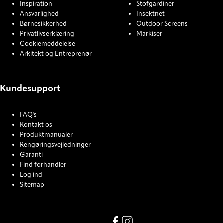
Inspiration
Stofgardiner
Ansvarlighed
Insektnet
Børnesikkerhed
Outdoor Screens
Privatlivserklæring
Markiser
Cookiemeddelelse
Arkitekt og Entreprenør
Kundesupport
FAQ's
Kontakt os
Produktmanualer
Rengøringsvejledninger
Garanti
Find forhandler
Log ind
Sitemap
COOKIE SETTINGS
Link missing Display text from
Link missing Display text f