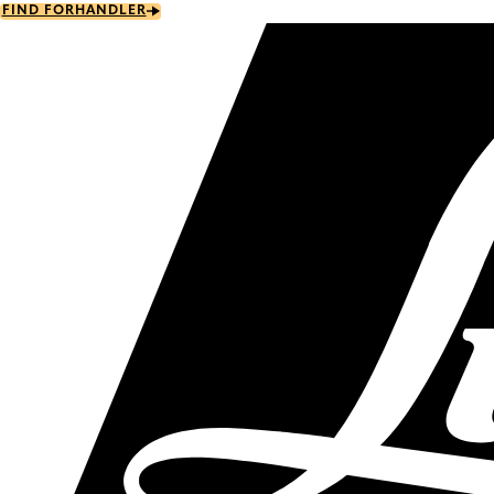
Skip
FIND FORHANDLER
to
main
content