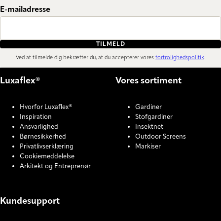
E-mailadresse
TILMELD
Ved at tilmelde dig bekræfter du, at du accepterer vores
fortrolighedspolitik
.
Luxaflex®
Vores sortiment
Hvorfor Luxaflex®
Gardiner
Inspiration
Stofgardiner
Ansvarlighed
Insektnet
Børnesikkerhed
Outdoor Screens
Privatlivserklæring
Markiser
Cookiemeddelelse
Arkitekt og Entreprenør
Kundesupport