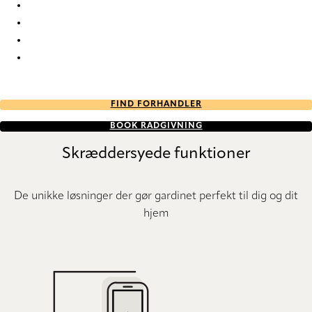
Nordic Re-Life duo tone 2692 Duette
Nordic Re-Life duo tone 2693 Duette
Nordic Re-Life duo tone 2694 Duette
Nordic Re-Life duo tone 2695 Duette
FIND FORHANDLER
BOOK RÅDGIVNING
Skræddersyede funktioner
De unikke løsninger der gør gardinet perfekt til dig og dit
hjem