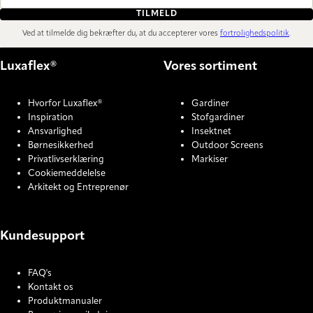
TILMELD
Ved at tilmelde dig bekræfter du, at du accepterer vores
fortrolighedspolitik
.
Luxaflex®
Vores sortiment
Hvorfor Luxaflex®
Gardiner
Inspiration
Stofgardiner
Ansvarlighed
Insektnet
Børnesikkerhed
Outdoor Screens
Privatlivserklæring
Markiser
Cookiemeddelelse
Arkitekt og Entreprenør
Kundesupport
FAQ's
Kontakt os
Produktmanualer