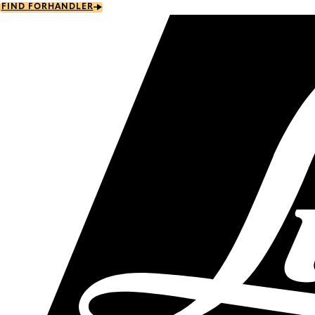
Skip
FIND FORHANDLER
to
main
content