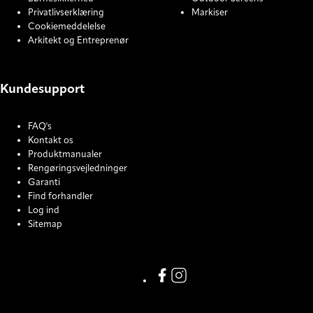
Privatlivserklæring
Markiser
Cookiemeddelelse
Arkitekt og Entreprenør
Kundesupport
FAQ's
Kontakt os
Produktmanualer
Rengøringsvejledninger
Garanti
Find forhandler
Log ind
Sitemap
COOKIE SETTINGS
Link missing Display text from
Link missing Display text f