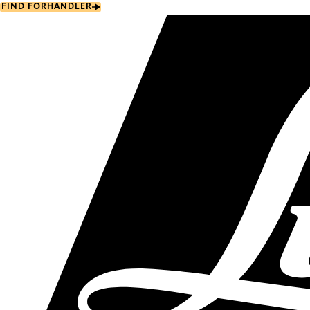
Skip
FIND FORHANDLER
to
main
content