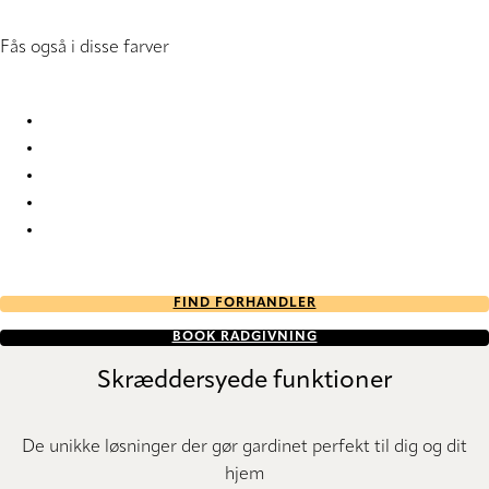
Fås også i disse farver
Panama Deco 3 2912 Vertical Blind
Panama Deco 3 9157 Vertical Blind
Panama Deco 3 9159 Vertical Blind
Panama Deco 3 9160 Vertical Blind
Panama Deco 3 9161 Vertical Blind
FIND FORHANDLER
BOOK RÅDGIVNING
Skræddersyede funktioner
De unikke løsninger der gør gardinet perfekt til dig og dit
hjem