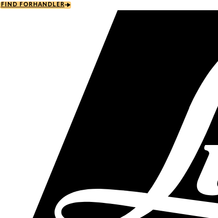
Skip
FIND FORHANDLER
to
main
content