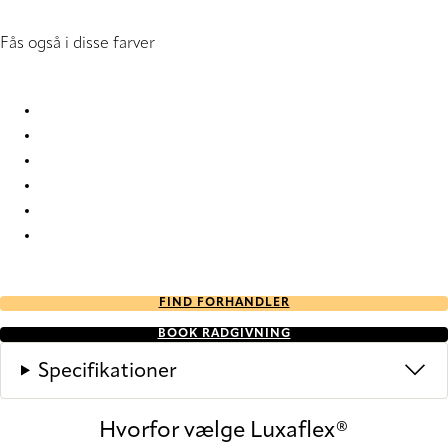
Fås også i disse farver
Panama Pro 5 5749 Roller Blind
Panama Pro 5 5750 Roller Blind
Panama Pro 5 5751 Roller Blind
Panama Pro 5 5752 Roller Blind
Panama Pro 5 5753 Roller Blind
Panama Pro 5 5754 Roller Blind
FIND FORHANDLER
BOOK RÅDGIVNING
Specifikationer
Hvorfor vælge Luxaflex®