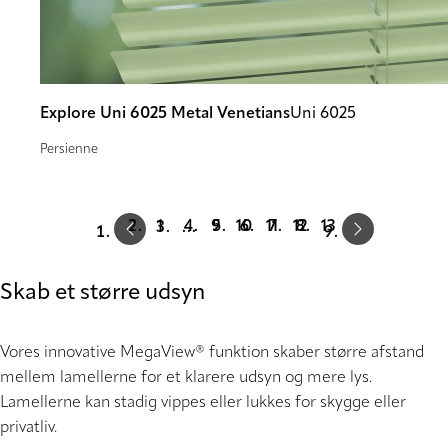
Explore Uni 6025 Metal Venetians
Uni 6025
Persienne
Prev
Next
1
9
10
11
12
13
…
Skab et større udsyn
Vores innovative MegaView® funktion skaber større afstand
mellem lamellerne for et klarere udsyn og mere lys.
Lamellerne kan stadig vippes eller lukkes for skygge eller
privatliv.