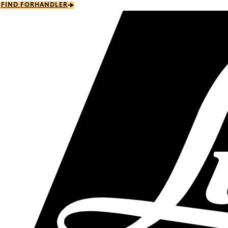
Skip
FIND FORHANDLER
to
main
content