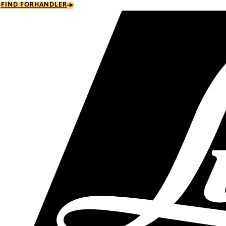
Skip
FIND FORHANDLER
to
main
content