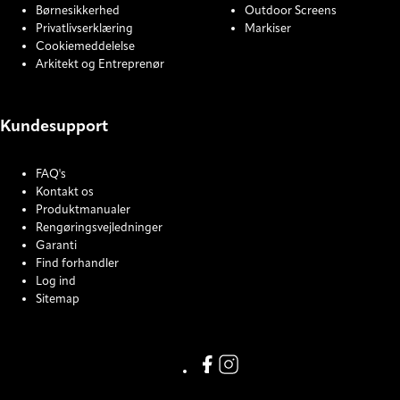
Børnesikkerhed
Outdoor Screens
Privatlivserklæring
Markiser
Cookiemeddelelse
Arkitekt og Entreprenør
Kundesupport
FAQ's
Kontakt os
Produktmanualer
Rengøringsvejledninger
Garanti
Find forhandler
Log ind
Sitemap
COOKIE SETTINGS
Link missing Display text from
Link missing Display text f