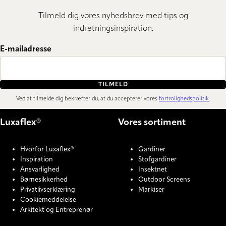
Tilmeld dig vores nyhedsbrev med tips og
indretningsinspiration.
E-mailadresse
TILMELD
Ved at tilmelde dig bekræfter du, at du accepterer vores
fortrolighedspolitik
.
Luxaflex®
Vores sortiment
Hvorfor Luxaflex®
Gardiner
Inspiration
Stofgardiner
Ansvarlighed
Insektnet
Børnesikkerhed
Outdoor Screens
Privatlivserklæring
Markiser
Cookiemeddelelse
Arkitekt og Entreprenør