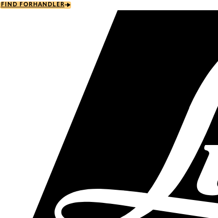
Skip
FIND FORHANDLER
to
main
content