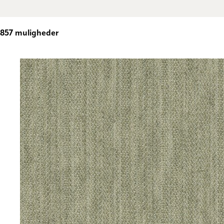
857
muligheder