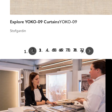
Explore YOKO-09 Curtains
YOKO-09
Stofgardin
Prev
Next
1
68
69
70
71
72
…