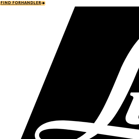
Skip
FIND FORHANDLER
to
main
content