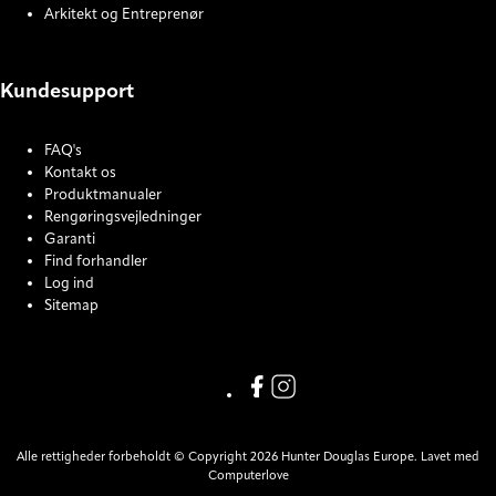
Arkitekt og Entreprenør
Kundesupport
FAQ's
Kontakt os
Produktmanualer
Rengøringsvejledninger
Garanti
Find forhandler
Log ind
Sitemap
COOKIE SETTINGS
Link missing Display text from
Link missing Display text f
Alle rettigheder forbeholdt © Copyright 2026 Hunter Douglas Europe. Lavet med
Computerlove