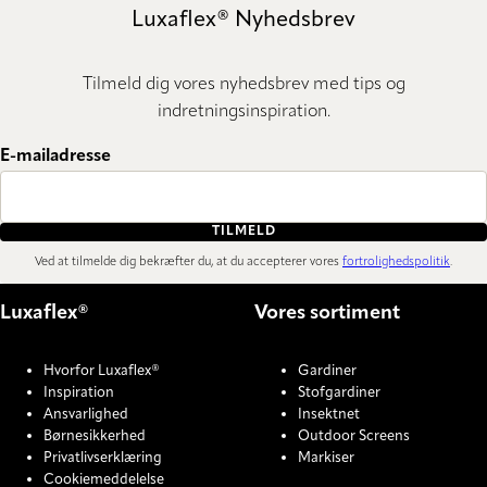
Luxaflex® Nyhedsbrev
Tilmeld dig vores nyhedsbrev med tips og
indretningsinspiration.
E-mailadresse
TILMELD
Ved at tilmelde dig bekræfter du, at du accepterer vores
fortrolighedspolitik
.
Luxaflex®
Vores sortiment
Hvorfor Luxaflex®
Gardiner
Inspiration
Stofgardiner
Ansvarlighed
Insektnet
Børnesikkerhed
Outdoor Screens
Privatlivserklæring
Markiser
Cookiemeddelelse