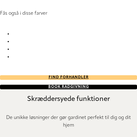
Fås også i disse farver
Syrma 2906 Vertical Blind
Syrma 2907 Vertical Blind
Syrma 2908 Vertical Blind
Syrma 9189 Vertical Blind
FIND FORHANDLER
BOOK RÅDGIVNING
Skræddersyede funktioner
De unikke løsninger der gør gardinet perfekt til dig og dit
hjem