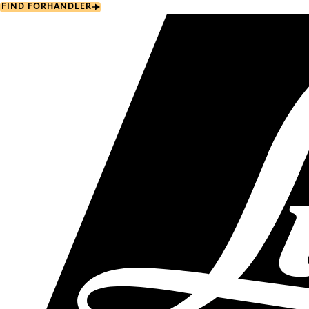
Skip
FIND FORHANDLER
to
main
content