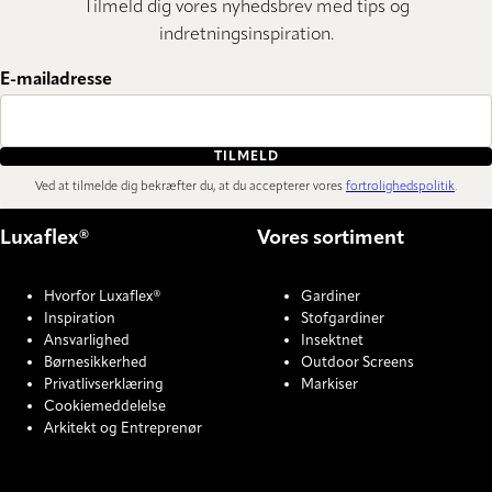
Tilmeld dig vores nyhedsbrev med tips og
indretningsinspiration.
E-mailadresse
TILMELD
Ved at tilmelde dig bekræfter du, at du accepterer vores
fortrolighedspolitik
.
Luxaflex®
Vores sortiment
Hvorfor Luxaflex®
Gardiner
Inspiration
Stofgardiner
Ansvarlighed
Insektnet
Børnesikkerhed
Outdoor Screens
Privatlivserklæring
Markiser
Cookiemeddelelse
Arkitekt og Entreprenør