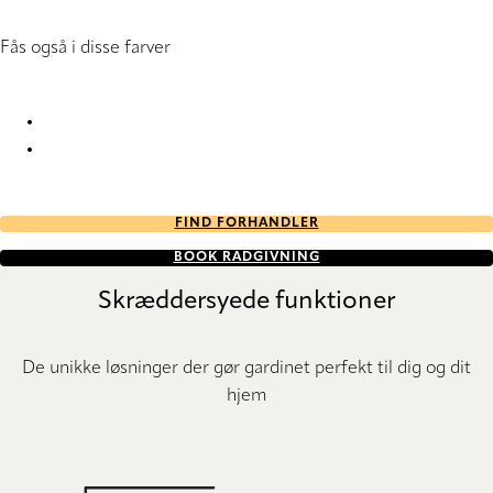
Fås også i disse farver
Terrazzo RD 1977 Pleated Blind
Terrazzo RD 1978 Pleated Blind
FIND FORHANDLER
BOOK RÅDGIVNING
Skræddersyede funktioner
De unikke løsninger der gør gardinet perfekt til dig og dit
hjem