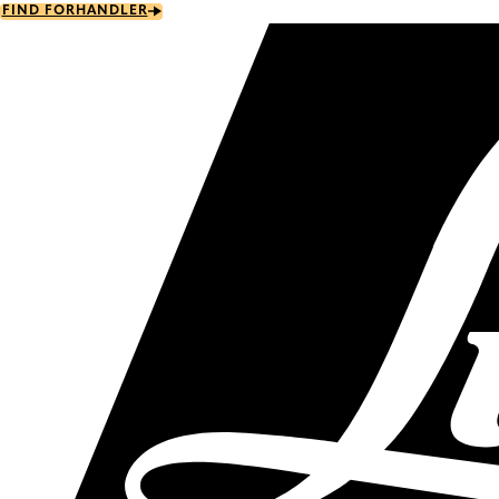
Skip
FIND FORHANDLER
to
main
content