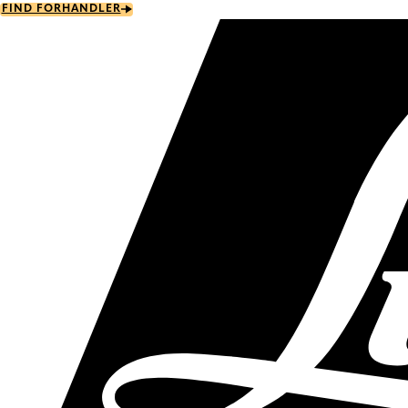
Skip
FIND FORHANDLER
to
main
content