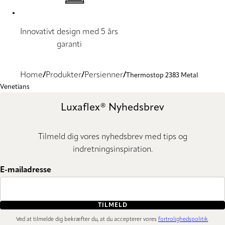
Innovativt design med 5 års
garanti
Home
Produkter
Persienner
Thermostop 2383 Metal
Venetians
Luxaflex® Nyhedsbrev
Tilmeld dig vores nyhedsbrev med tips og
indretningsinspiration.
E-mailadresse
TILMELD
Ved at tilmelde dig bekræfter du, at du accepterer vores
fortrolighedspolitik
.