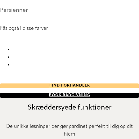
Persienner
Fås også i disse farver
Thermostop™ 2383 Metal Venetians
Thermostop™ 2385 Metal Venetians
Thermostop™ 8717 Metal Venetians
FIND FORHANDLER
BOOK RÅDGIVNING
Skræddersyede funktioner
De unikke løsninger der gør gardinet perfekt til dig og dit
hjem