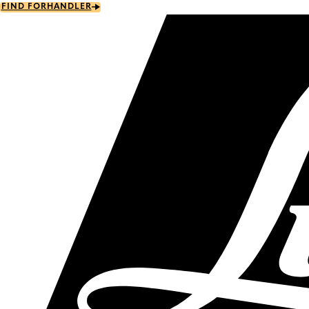
Skip
FIND FORHANDLER
to
main
content