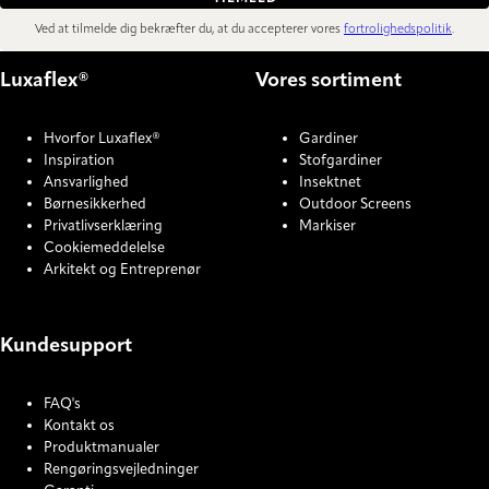
Ved at tilmelde dig bekræfter du, at du accepterer vores
fortrolighedspolitik
.
Luxaflex®
Vores sortiment
Hvorfor Luxaflex®
Gardiner
Inspiration
Stofgardiner
Ansvarlighed
Insektnet
Børnesikkerhed
Outdoor Screens
Privatlivserklæring
Markiser
Cookiemeddelelse
Arkitekt og Entreprenør
Kundesupport
FAQ's
Kontakt os
Produktmanualer
Rengøringsvejledninger