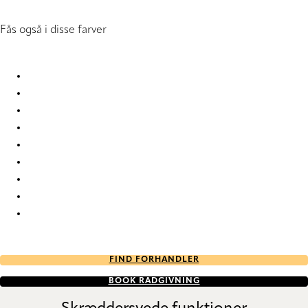
Fås også i disse farver
Unico 1012 Roller Blind
Unico 1013 Roller Blind
Unico 1015 Roller Blind
Unico 4568 Roller Blind
Unico 4569 Roller Blind
Unico 4570 Roller Blind
Unico 6839 Roller Blind
Unico 6899 Roller Blind
Unico 7523 Roller Blind
FIND FORHANDLER
BOOK RÅDGIVNING