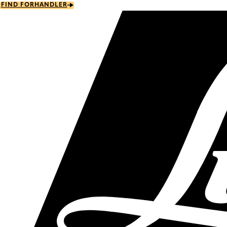
Skip
FIND FORHANDLER
to
main
content