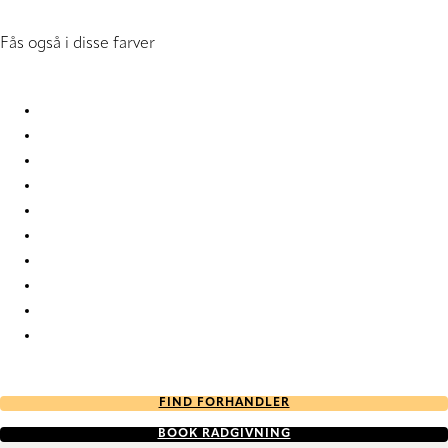
Fås også i disse farver
Unico RD 1037 Roller Blind
Unico RD 1038 Roller Blind
Unico RD 1039 Roller Blind
Unico RD 4579 Roller Blind
Unico RD 4580 Roller Blind
Unico RD 6423 Roller Blind
Unico RD 6424 Roller Blind
Unico RD 6870 Roller Blind
Unico RD 6871 Roller Blind
Unico RD 7524 Roller Blind
FIND FORHANDLER
BOOK RÅDGIVNING