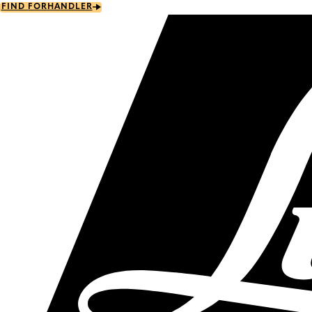
Skip
FIND FORHANDLER
to
main
content