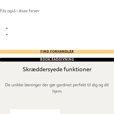
Fås også i disse farver
Willow oak RD 1225 Roller Blind
Willow oak RD 1226 Roller Blind
FIND FORHANDLER
BOOK RÅDGIVNING
Skræddersyede funktioner
De unikke løsninger der gør gardinet perfekt til dig og dit
hjem