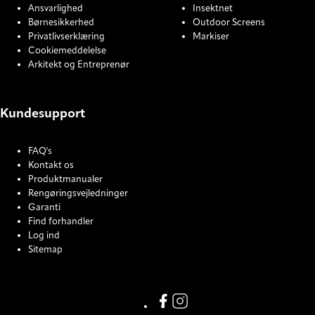
Ansvarlighed
Insektnet
Børnesikkerhed
Outdoor Screens
Privatlivserklæring
Markiser
Cookiemeddelelse
Arkitekt og Entreprenør
Kundesupport
FAQ's
Kontakt os
Produktmanualer
Rengøringsvejledninger
Garanti
Find forhandler
Log ind
Sitemap
COOKIE SETTINGS
Link missing Display text from
Link missing Display text f