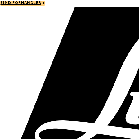
Skip
FIND FORHANDLER
to
main
content