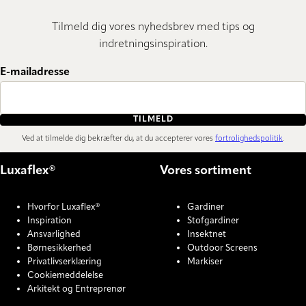
Tilmeld dig vores nyhedsbrev med tips og
indretningsinspiration.
E-mailadresse
TILMELD
Ved at tilmelde dig bekræfter du, at du accepterer vores
fortrolighedspolitik
.
Luxaflex®
Vores sortiment
Hvorfor Luxaflex®
Gardiner
Inspiration
Stofgardiner
Ansvarlighed
Insektnet
Børnesikkerhed
Outdoor Screens
Privatlivserklæring
Markiser
Cookiemeddelelse
Arkitekt og Entreprenør