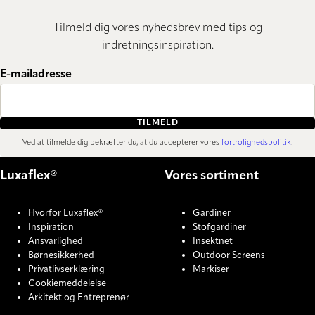
Tilmeld dig vores nyhedsbrev med tips og
indretningsinspiration.
E-mailadresse
TILMELD
Ved at tilmelde dig bekræfter du, at du accepterer vores
fortrolighedspolitik
.
Luxaflex®
Vores sortiment
Hvorfor Luxaflex®
Gardiner
Inspiration
Stofgardiner
Ansvarlighed
Insektnet
Børnesikkerhed
Outdoor Screens
Privatlivserklæring
Markiser
Cookiemeddelelse
Arkitekt og Entreprenør