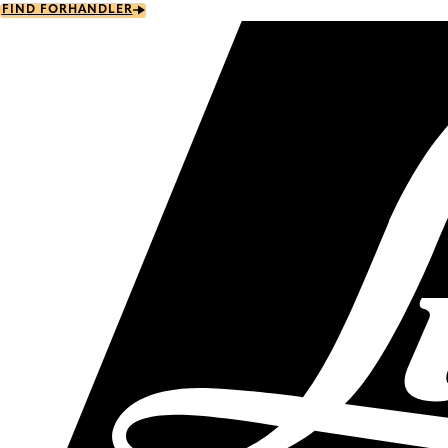
Skip
FIND FORHANDLER
to
main
content