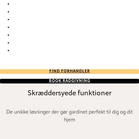
Davon Davon-15 Roman Blind
Davon Davon-16 Roman Blind
Davon Davon-17 Roman Blind
Davon Davon-18 Roman Blind
Davon Davon-19 Roman Blind
Davon Davon-20 Roman Blind
Davon Davon-21 Roman Blind
FIND FORHANDLER
BOOK RÅDGIVNING
Skræddersyede funktioner
De unikke løsninger der gør gardinet perfekt til dig og dit
hjem