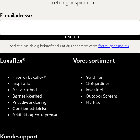
indretningsinspiration.
E-mailadresse
TILMELD
Ved at tilmelde dig bekræfter du, at du accepterer vores
fortrolighedspolitik
.
Luxaflex®
Vores sortiment
Hvorfor Luxaflex®
Gardiner
Inspiration
Stofgardiner
Ansvarlighed
Insektnet
Børnesikkerhed
Outdoor Screens
Privatlivserklæring
Markiser
Cookiemeddelelse
Arkitekt og Entreprenør
Kundesupport