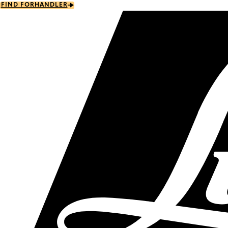
Skip
FIND FORHANDLER
to
main
content