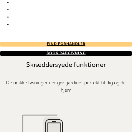
Eternal Re-Life 9851 Curtains
Eternal Re-Life 9852 Curtains
Eternal Re-Life 9853 Curtains
Eternal Re-Life 9854 Curtains
FIND FORHANDLER
BOOK RÅDGIVNING
Skræddersyede funktioner
De unikke løsninger der gør gardinet perfekt til dig og dit
hjem