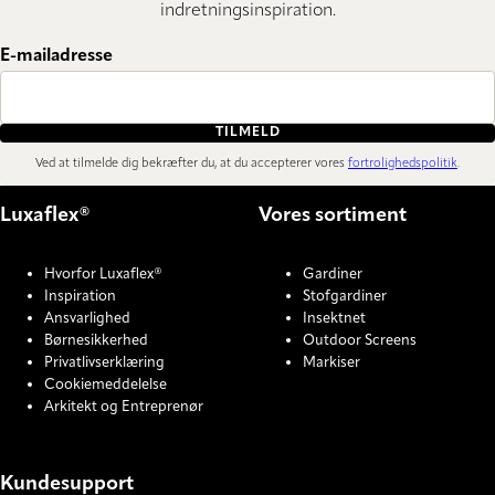
indretningsinspiration.
E-mailadresse
TILMELD
Ved at tilmelde dig bekræfter du, at du accepterer vores
fortrolighedspolitik
.
Luxaflex®
Vores sortiment
Hvorfor Luxaflex®
Gardiner
Inspiration
Stofgardiner
Ansvarlighed
Insektnet
Børnesikkerhed
Outdoor Screens
Privatlivserklæring
Markiser
Cookiemeddelelse
Arkitekt og Entreprenør
Kundesupport