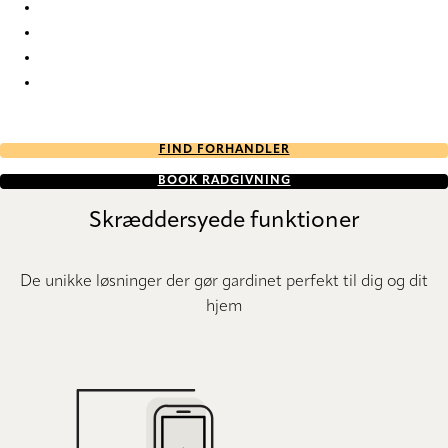
Eternal Re-Life 9851 Curtains
Eternal Re-Life 9852 Curtains
Eternal Re-Life 9853 Curtains
Eternal Re-Life 9854 Curtains
FIND FORHANDLER
BOOK RÅDGIVNING
Skræddersyede funktioner
De unikke løsninger der gør gardinet perfekt til dig og dit
hjem