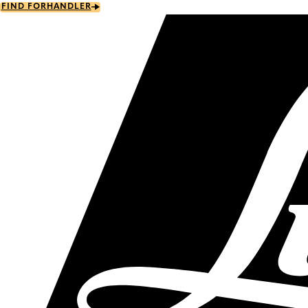
Skip
FIND FORHANDLER
to
main
content