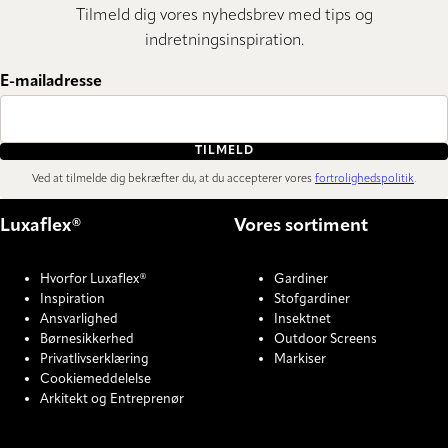
Tilmeld dig vores nyhedsbrev med tips og
indretningsinspiration.
E-mailadresse
TILMELD
Ved at tilmelde dig bekræfter du, at du accepterer vores
fortrolighedspolitik
.
Luxaflex®
Vores sortiment
Hvorfor Luxaflex®
Gardiner
Inspiration
Stofgardiner
Ansvarlighed
Insektnet
Børnesikkerhed
Outdoor Screens
Privatlivserklæring
Markiser
Cookiemeddelelse
Arkitekt og Entreprenør