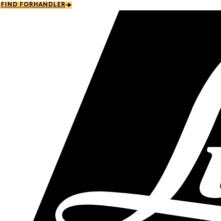
Skip
FIND FORHANDLER
to
main
content