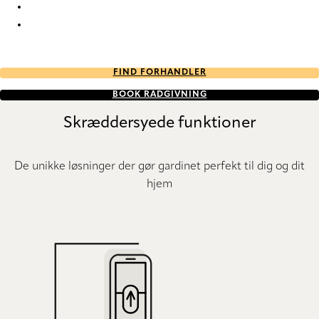
GreenScreen Sea-Tex NXT 1954 Pleated Blind
GreenScreen Sea-Tex NXT 1960 Pleated Blind
FIND FORHANDLER
BOOK RÅDGIVNING
Skræddersyede funktioner
De unikke løsninger der gør gardinet perfekt til dig og dit
hjem