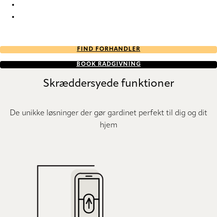
GreenScreen Sea-Tex NXT 1954 Pleated Blind
GreenScreen Sea-Tex NXT 1960 Pleated Blind
FIND FORHANDLER
BOOK RÅDGIVNING
Skræddersyede funktioner
De unikke løsninger der gør gardinet perfekt til dig og dit
hjem