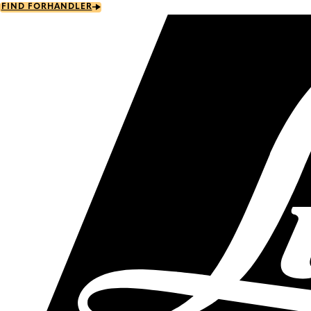
Skip
FIND FORHANDLER
to
main
content