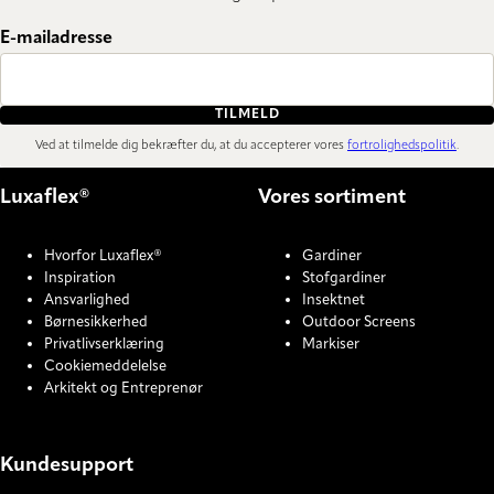
E-mailadresse
TILMELD
Ved at tilmelde dig bekræfter du, at du accepterer vores
fortrolighedspolitik
.
Luxaflex®
Vores sortiment
Hvorfor Luxaflex®
Gardiner
Inspiration
Stofgardiner
Ansvarlighed
Insektnet
Børnesikkerhed
Outdoor Screens
Privatlivserklæring
Markiser
Cookiemeddelelse
Arkitekt og Entreprenør
Kundesupport