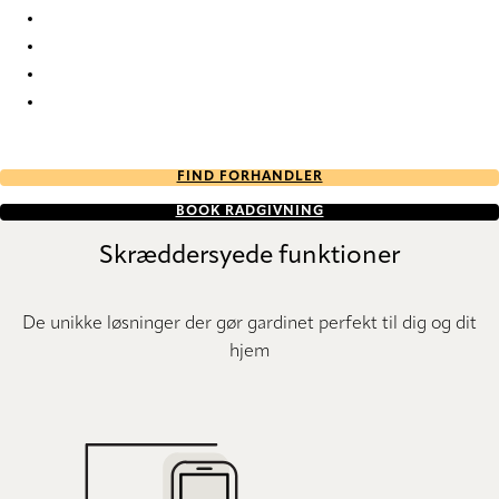
Ode Ode-93 Roman Blind
Ode Ode-97 Roman Blind
Ode Ode-98 Roman Blind
Ode Ode-99 Roman Blind
FIND FORHANDLER
BOOK RÅDGIVNING
Skræddersyede funktioner
De unikke løsninger der gør gardinet perfekt til dig og dit
hjem