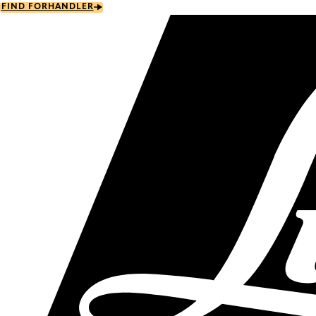
Skip
FIND FORHANDLER
to
main
content