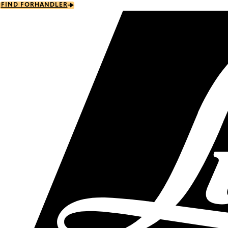
Skip
FIND FORHANDLER
to
main
content