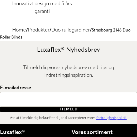
Innovativt design med 5 års
garanti
Home
Produkter
Duo rullegardiner
Strasbourg 2146 Duo
Roller Blinds
Luxaflex® Nyhedsbrev
Tilmeld dig vores nyhedsbrev med tips og
indretningsinspiration.
E-mailadresse
TILMELD
Ved at tilmelde dig bekræfter du, at du accepterer vores
fortrolighedspolitik
.
Luxaflex®
Vores sortiment