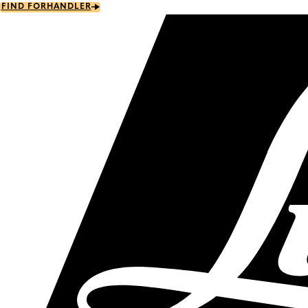
Skip
FIND FORHANDLER
to
main
content