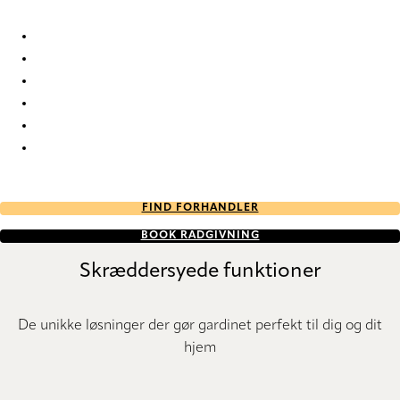
Strasbourg 2146 Duo roller blinds
Strasbourg 2147 Duo roller blinds
Strasbourg 2148 Duo roller blinds
Strasbourg 2149 Duo roller blinds
Strasbourg 2150 Duo roller blinds
Strasbourg 2154 Duo roller blinds
FIND FORHANDLER
BOOK RÅDGIVNING
Skræddersyede funktioner
De unikke løsninger der gør gardinet perfekt til dig og dit
hjem