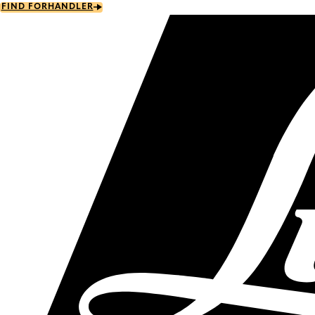
Skip
FIND FORHANDLER
to
main
content