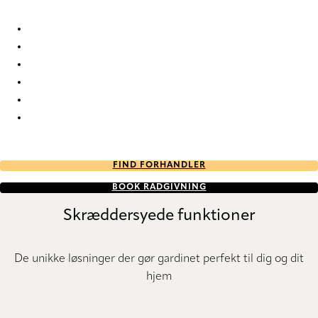
Strasbourg 2146 Duo roller blinds
Strasbourg 2147 Duo roller blinds
Strasbourg 2148 Duo roller blinds
Strasbourg 2149 Duo roller blinds
Strasbourg 2150 Duo roller blinds
Strasbourg 2154 Duo roller blinds
FIND FORHANDLER
BOOK RÅDGIVNING
Skræddersyede funktioner
De unikke løsninger der gør gardinet perfekt til dig og dit
hjem