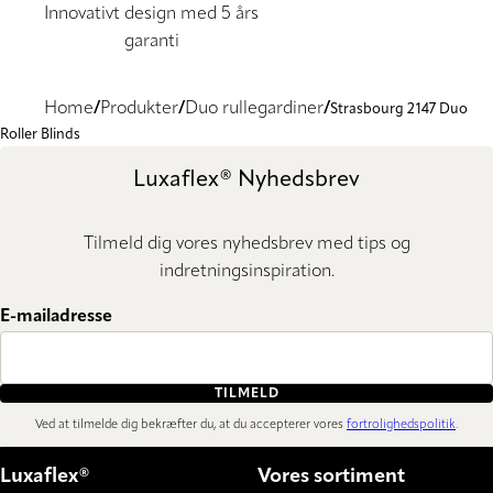
Innovativt design med 5 års
garanti
Home
Produkter
Duo rullegardiner
Strasbourg 2147 Duo
Roller Blinds
Luxaflex® Nyhedsbrev
Tilmeld dig vores nyhedsbrev med tips og
indretningsinspiration.
E-mailadresse
TILMELD
Ved at tilmelde dig bekræfter du, at du accepterer vores
fortrolighedspolitik
.
Luxaflex®
Vores sortiment