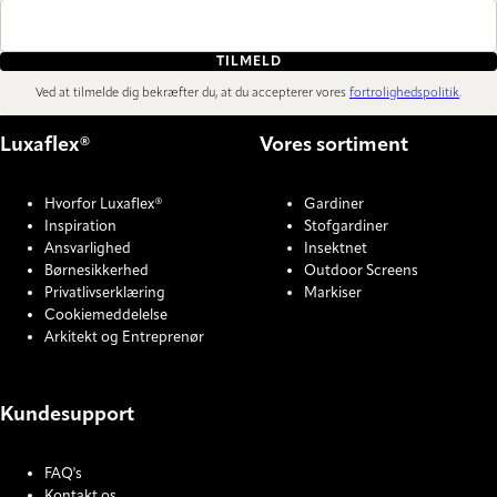
TILMELD
Ved at tilmelde dig bekræfter du, at du accepterer vores
fortrolighedspolitik
.
Luxaflex®
Vores sortiment
Hvorfor Luxaflex®
Gardiner
Inspiration
Stofgardiner
Ansvarlighed
Insektnet
Børnesikkerhed
Outdoor Screens
Privatlivserklæring
Markiser
Cookiemeddelelse
Arkitekt og Entreprenør
Kundesupport
FAQ's
Kontakt os