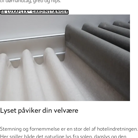
til dørhåndtag, greb og nips.
SE LUXAFLEX® GARDINSTÆNGER
Lyset påviker din velvære
Stemning og fornemmelse er en stor del af hotelindretningen.
Her spiller både det naturlige lys fra solen, dagslys og den