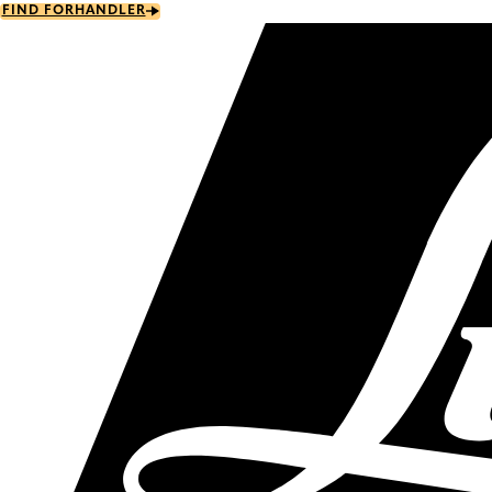
Skip
FIND FORHANDLER
to
main
content