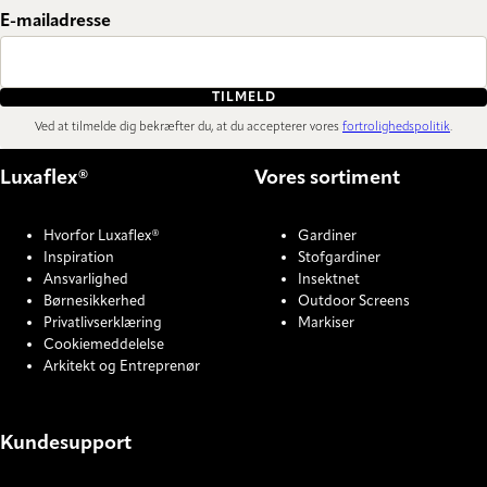
E-mailadresse
TILMELD
Ved at tilmelde dig bekræfter du, at du accepterer vores
fortrolighedspolitik
.
Luxaflex®
Vores sortiment
Hvorfor Luxaflex®
Gardiner
Inspiration
Stofgardiner
Ansvarlighed
Insektnet
Børnesikkerhed
Outdoor Screens
Privatlivserklæring
Markiser
Cookiemeddelelse
Arkitekt og Entreprenør
Kundesupport