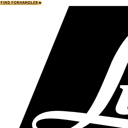
Skip
FIND FORHANDLER
to
main
content