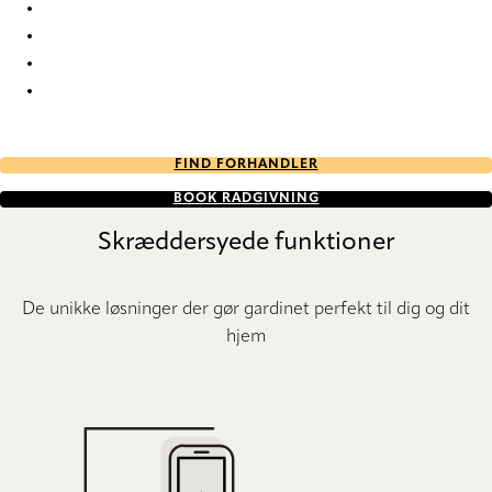
Unik Re-Life duo tone 2789 Duette
Unik Re-Life duo tone 2790 Duette
Unik Re-Life duo tone 2791 Duette
Unik Re-Life duo tone 2792 Duette
FIND FORHANDLER
BOOK RÅDGIVNING
Skræddersyede funktioner
De unikke løsninger der gør gardinet perfekt til dig og dit
hjem