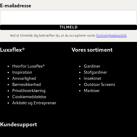
E-mailadresse
TILMELD
Ved at tilmelde dig bekræfter du, at du accepterer vores
fortrolighedspolitik
.
Luxaflex®
Vores sortiment
Hvorfor Luxaflex®
Gardiner
Inspiration
Stofgardiner
Ansvarlighed
Insektnet
Børnesikkerhed
Outdoor Screens
Privatlivserklæring
Markiser
Cookiemeddelelse
Arkitekt og Entreprenør
Kundesupport