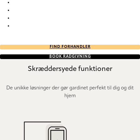
Unik Re-Life duo tone 2789 Duette
Unik Re-Life duo tone 2790 Duette
Unik Re-Life duo tone 2791 Duette
Unik Re-Life duo tone 2792 Duette
FIND FORHANDLER
BOOK RÅDGIVNING
Skræddersyede funktioner
De unikke løsninger der gør gardinet perfekt til dig og dit
hjem