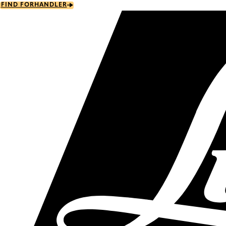
Skip
FIND FORHANDLER
to
main
content