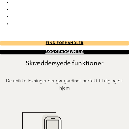
Unik Re-Life duo tone 2789 Duette
Unik Re-Life duo tone 2790 Duette
Unik Re-Life duo tone 2791 Duette
Unik Re-Life duo tone 2792 Duette
FIND FORHANDLER
BOOK RÅDGIVNING
Skræddersyede funktioner
De unikke løsninger der gør gardinet perfekt til dig og dit
hjem