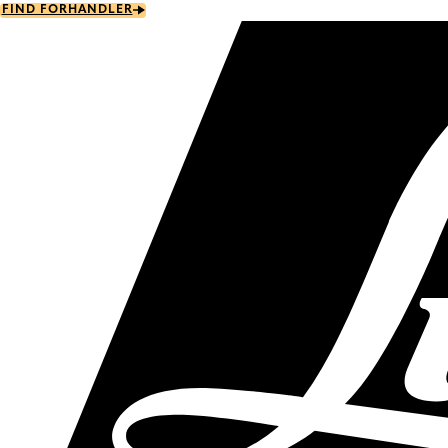
Skip
FIND FORHANDLER
to
main
content