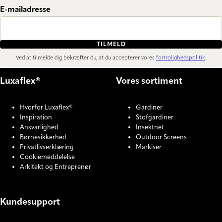
E-mailadresse
TILMELD
Ved at tilmelde dig bekræfter du, at du accepterer vores
fortrolighedspolitik
.
Luxaflex®
Vores sortiment
Hvorfor Luxaflex®
Gardiner
Inspiration
Stofgardiner
Ansvarlighed
Insektnet
Børnesikkerhed
Outdoor Screens
Privatlivserklæring
Markiser
Cookiemeddelelse
Arkitekt og Entreprenør
Kundesupport