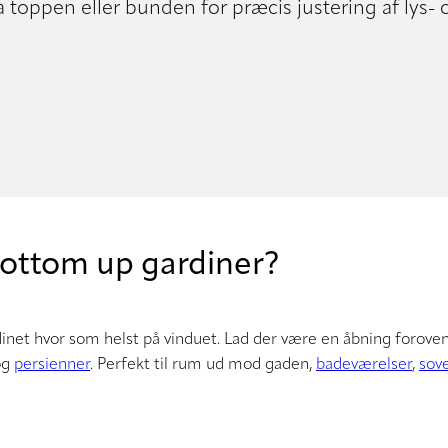
a toppen eller bunden for præcis justering af lys- o
bottom up gardiner?
inet hvor som helst på vinduet. Lad der være en åbning foroven,
og
persienner
. Perfekt til rum ud mod gaden,
badeværelser
,
sov