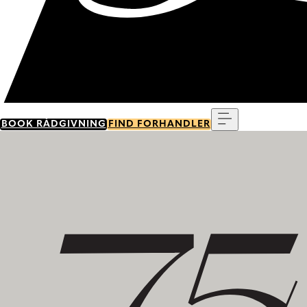
Menu
BOOK RÅDGIVNING
FIND FORHANDLER
Tag del i vores historie