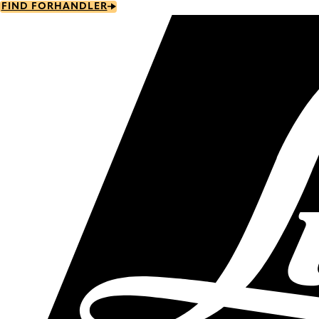
Skip
FIND FORHANDLER
to
main
content