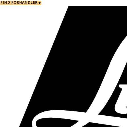
Skip
FIND FORHANDLER
to
main
content