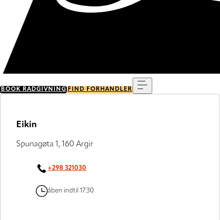
Menu
BOOK RÅDGIVNING
FIND FORHANDLER
Eikin
Spunagøta 1, 160 Argir
+298 321030
åben indtil 17:30