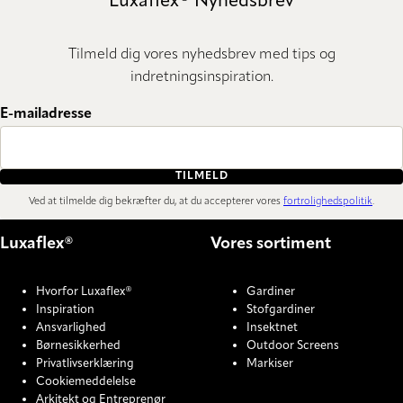
Luxaflex® Nyhedsbrev
Tilmeld dig vores nyhedsbrev med tips og
indretningsinspiration.
E-mailadresse
TILMELD
Ved at tilmelde dig bekræfter du, at du accepterer vores
fortrolighedspolitik
.
Luxaflex®
Vores sortiment
Hvorfor Luxaflex®
Gardiner
Inspiration
Stofgardiner
Ansvarlighed
Insektnet
Børnesikkerhed
Outdoor Screens
Privatlivserklæring
Markiser
Cookiemeddelelse
Arkitekt og Entreprenør